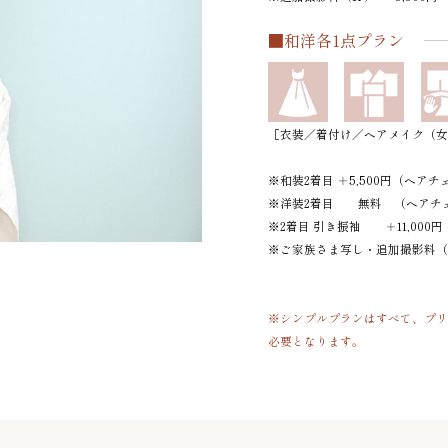
■和洋各1点プラン
［衣装／着付け／ヘアメイク（女
※和装2着目 ＋5,500円（ヘアチェ
※洋装2着目 無料 （ヘアチェン
※2着目 引き振袖 ＋11,000円
※ご家族さま写し・追加撮影料（1P
※シンプルプランはすべて、プ
必要となります。