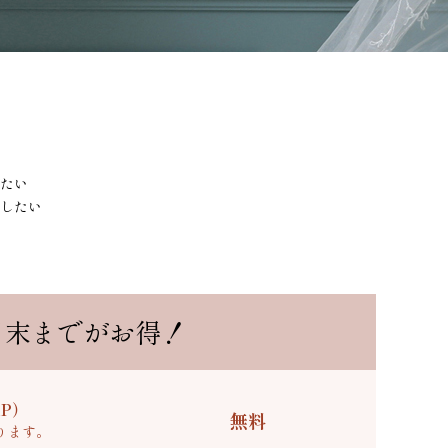
たい
したい
月末までがお得！
P）
無料
ります。