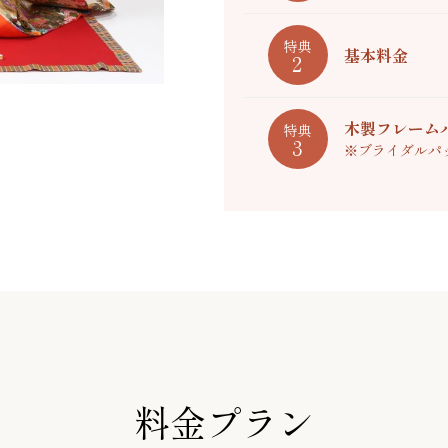
特典
基本料金
2
木製フレームパ
特典
3
※ブライダルパ
料金プラン