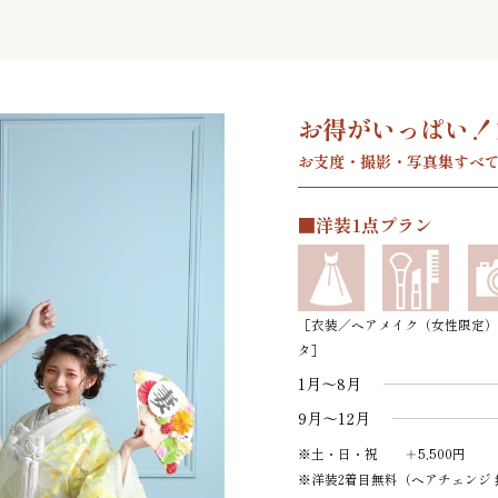
お得がいっぱい！
お支度・撮影・写真集すべ
■洋装1点プラン
［衣装／ヘアメイク（女性限定）
タ］
1月～8月
9月～12月
※土・日・祝 ＋5,500円
※洋装2着目無料（ヘアチェンジ 無