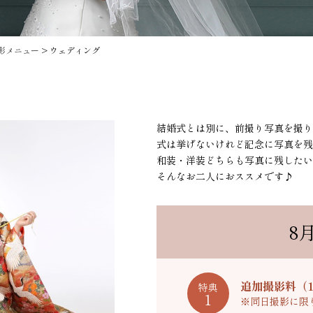
影メニュー
>
ウェディング
結婚式とは別に、前撮り写真を撮り
式は挙げないけれど記念に写真を残
和装・洋装どちらも写真に残したい
そんなお二人におススメです♪
8
追加撮影料（1
特典
1
※同日撮影に限