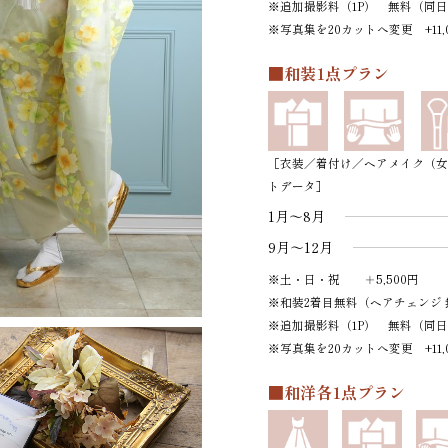
※追加撮影料（1P） 無料（同
※写真集を20カットへ変更 +11,
■和装1点プラン
［衣装／着付け／ヘアメイク（女
トデータ］
1月～8月
9月～12月
※土・日・祝 ＋5,500円
※和装2着目無料（ヘアチェンジ 無
※追加撮影料（1P） 無料（同
※写真集を20カットへ変更 +11,
■和洋各1点プラン