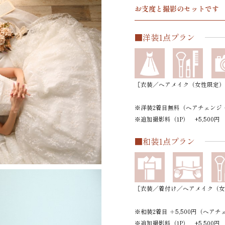
お支度と撮影のセットです
■洋装1点プラン
［衣装／ヘアメイク（女性限定）
※洋装2着目無料（ヘアチェンジ ＋
※追加撮影料（1P） +5,500円
■和装1点プラン
［衣装／着付け／ヘアメイク（女
※和装2着目 ＋5,500円（ヘアチェ
※追加撮影料（1P） +5,500円