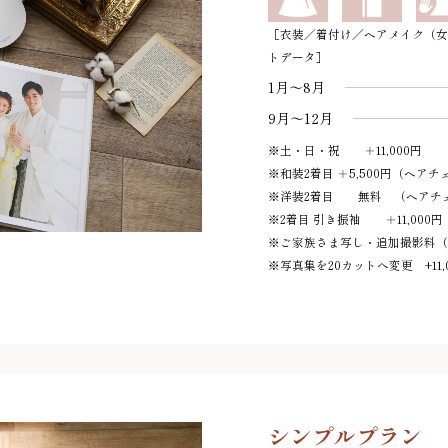
［衣装／着付け／ヘアメイク（女
トデータ］
1月～8月
9月～12月
※土・日・祝 ＋11,000円
※和装2着目 ＋5,500円（ヘアチェ
※洋装2着目 無料 （ヘアチェン
※2着目 引き振袖 ＋11,000円
※ご家族さま写し・追加撮影料（
※写真集を20カットへ変更 +11,
シンプルプラン