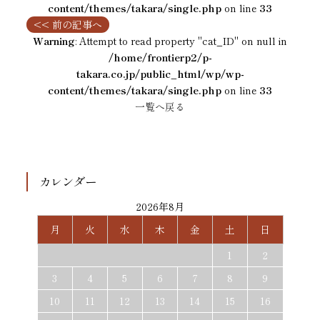
content/themes/takara/single.php
on line
33
<< 前の記事へ
Warning
: Attempt to read property "cat_ID" on null in
/home/frontierp2/p-
takara.co.jp/public_html/wp/wp-
content/themes/takara/single.php
on line
33
一覧へ戻る
カレンダー
2026年8月
月
火
水
木
金
土
日
1
2
3
4
5
6
7
8
9
10
11
12
13
14
15
16