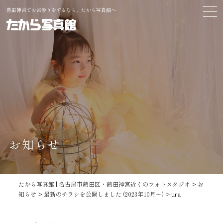
熱田神宮でお宮参りをするなら、たから写真館へ
お知らせ
たから写真館 | 名古屋市熱田区・熱田神宮近くのフォトスタジオ
>
お
知らせ
>
最新のチラシを公開しました (2023年10月～)
>
ura