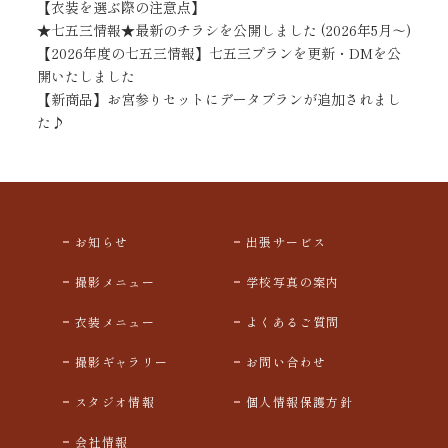
【衣装を選ぶ際の注意点】
★七五三情報★最新のチラシを公開しました (2026年5月～)
【2026年度の七五三情報】七五三プランを更新・DMを公
開いたしました
【新商品】お宮参りセットにデータプランが追加されまし
た♪
お知らせ
出張サービス
撮影メニュー
学校写真の案内
衣装メニュー
よくあるご質問
撮影ギャラリー
お問い合わせ
スタジオ情報
個人情報保護方針
会社情報