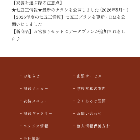
【衣装を選ぶ際の注意点】
★七五三情報★最新のチラシを公開しました (2026年5月～)
【2026年度の七五三情報】七五三プランを更新・DMを公
開いたしました
【新商品】お宮参りセットにデータプランが追加されまし
た♪
お知らせ
出張サービス
撮影メニュー
学校写真の案内
衣装メニュー
よくあるご質問
撮影ギャラリー
お問い合わせ
スタジオ情報
個人情報保護方針
会社情報