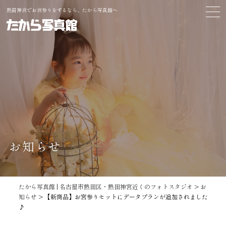
熱田神宮でお宮参りをするなら、たから写真館へ
お知らせ
たから写真館 | 名古屋市熱田区・熱田神宮近くのフォトスタジオ
>
お
知らせ
>
【新商品】お宮参りセットにデータプランが追加されました
♪