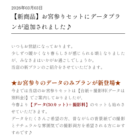
2026年03月03日
【新商品】お宮参りセットにデータプラ
ンが追加されました♪
いつもお世話になっております。
少しずつ暖かくなり春らしさが感じられる頃となりました
が、みなさまはいかがお過ごしでしょうか。
当店の新プランのご紹介をさせていただきます。
★お宮参りのデータのみプランが新登場★
今までは当店のお宮参りセットは【台紙＋撮影料(データは
別料金)】でご案内しておりましたが、
今春より
【データ(50カット)＋撮影料】
のセットも始めさ
せていただきます。
データをたくさんご希望の方、昔ながらの背景紙での撮影
とナチュラルな雰囲気での撮影両方を希望される方におす
すめです♪