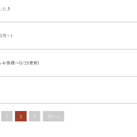
した♪
3月～)
客様へ(3/29更新)
1
2
3
次へ »